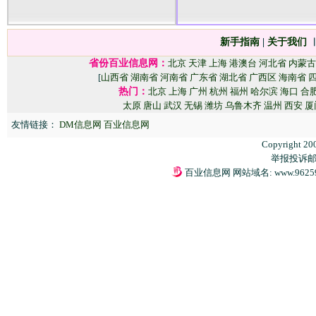
新手指南
|
关于我们
省份百业信息网：
北京
天津
上海
港澳台
河北省
内蒙古
[
山西省
湖南省
河南省
广东省
湖北省
广西区
海南省
热门：
北京
上海
广州
杭州
福州
哈尔滨
海口
合
太原
唐山
武汉
无锡
潍坊
乌鲁木齐
温州
西安
厦
友情链接：
DM信息网
百业信息网
Copyright 20
举报投诉邮箱：
百业信息网 网站域名: www.9625