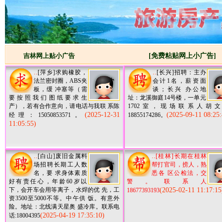
吉林网上贴小广告
[免费粘贴网上小广告]
..
..
[萍乡]求购橡胶，
[长兴]招聘：主办
法兰密封圈，ABS夹
会计1名，薪资面
板，缓 冲塞等（需
谈；长兴 办公地
要按照我们图纸要求生
址：龙溪御庭14号楼，一单元
产），若有合作意向，请电话与我联 系陈
1702室，现场联系人胡
(2025-12-31
(2025-09-11 08:25:
经理：15050853571。
18855174286。
11:05:55)
..
..
[白山]废旧金属料
[桂林]长期在桂林
场招聘长期工人数
帮打官司，捞人，熟
名，要 求身体素质
悉各 区公检法，交
好有责任心，年龄60岁以
警。联系人
下，会开车会用等离子，水焊的优 先，工
(2025-02-11 11:17:15
18677393193
资3500至5000不等。中午供 饭。有意外
险。地址：北线满天星奥 盛冷库。联系电
(2025-04-19 17:35:10)
话:18004395