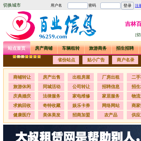
切换城市
吉林
[
站点首页
房产商铺
车辆租转
旅游商务
招生招聘
省份站点
贴小广告
商户名录
商铺转让
房产出售
出租房屋
厂房出租
二手
旅游休闲
同城活动
公司转让
招聘信息
招生
庆典婚庆
法律服务
家电维修
家居服务
物流
求购回收
奇特收藏
娱乐卡券
网络网站
商家
健康医疗
美体美发
招商加盟
农产品
供应