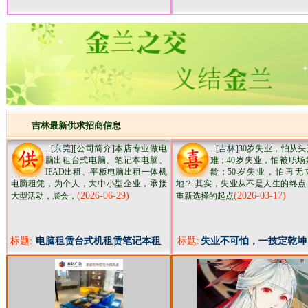
吉林最新供求招商信息
..
..
[东莞]
[公司简介]本店专业做电
[吉林]
30岁失业，怕从
脑出租台式电脑、笔记本电脑、
难；40岁失业，怕被职场
IPAD出租、平板电脑出租一体机
龄；50岁失业，怕再无
电脑租凭，为个人，大中小型企业，承接
地？ 其实，失业从不是人生的终点
(2026-06-29)
(2026-03-17)
大型活动，展会，
重新选择的起点
标题:
电脑租赁台式机租赁笔记本租
标题:
失业不可怕，一技定乾坤
赁一体机租赁
虹医械维修，不限年龄助
启人生