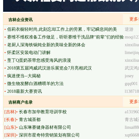
更多
吉林企业资讯
•
佰莉衣橱轻时尚,此刻忘却工作上的劳累，牢记瞬息间的美
逆游
好。
•
赛维不维权准备工作做足，听听赛维干洗品牌“前辈”们的经验
moqi12
•
老厨人深海铁锅炖全新的美味全新的体会
xinxiliu
•
怀柔区安装电动门讲解
limeijin
•
垦丁Q蛋奶茶带您感受海风的浪漫
xinxiliu
•
2018第五届鸿威武汉游乐展览会7月亮相武汉
武汉鸿
•
疯迷便当--大揭秘
josey
•
微生物发酵白酒糟喂羊的方法
gqq001
•
2018最新大赛资讯
l13871
更多
吉林商户名录
[吉林]•
长春市加华教育培训学校
a13196
[长春]•
青古城茶都
青古城
[山东]•
山东琳赛健身器材有限公司
linsai88
[深圳]•
深圳市星奇特营销策划有限公司
xqt666